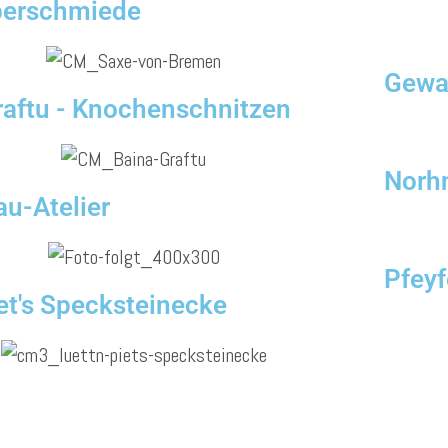
lberschmiede
Gewa
raftu - Knochenschnitzen
Norhn
u-Atelier
Pfeyf
et's Specksteinecke