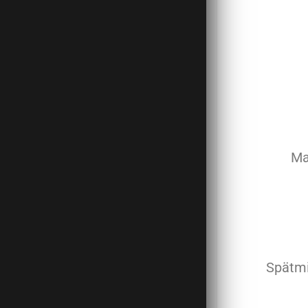
Ma
Spätmi