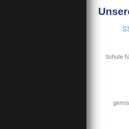
Unser
S
Schule f
gemis