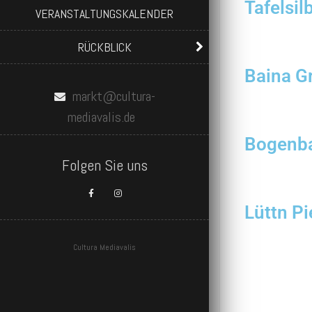
Tafelsi
VERANSTALTUNGSKALENDER
RÜCKBLICK
Baina G
markt@cultura-
mediavalis.de
Bogenba
Folgen Sie uns
Lüttn Pi
Cultura Mediavalis